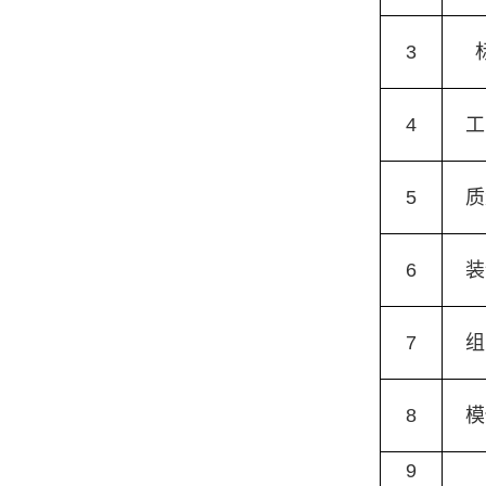
3
4
工
5
质
6
装
7
组
8
模
9